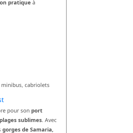
son pratique
à
 minibus, cabriolets
st
bre pour son
port
s plages sublimes
. Avec
s
gorges de Samaria,