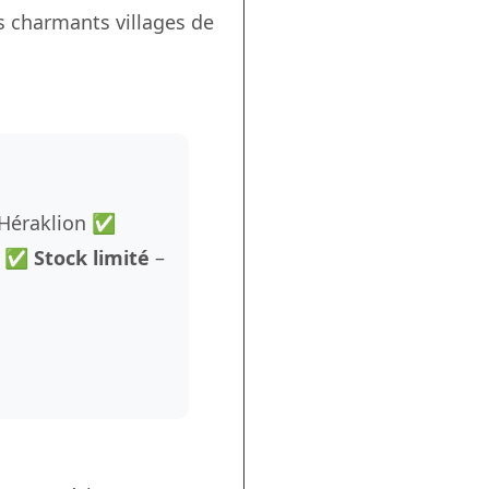
s charmants villages de
t Héraklion ✅
se ✅
Stock limité
–